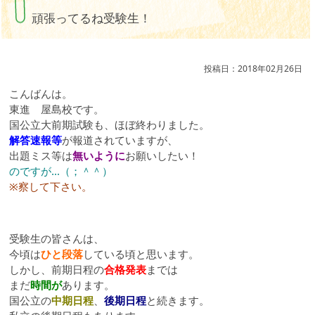
頑張ってるね受験生！
投稿日：2018年02月26日
こんばんは。
東進 屋島校です。
国公立大前期試験も、ほぼ終わりました。
解答速報等
が報道されていますが、
出題ミス等は
無いように
お願いしたい！
のですが…（；＾＾）
※察して下さい。
受験生の皆さんは、
今頃は
ひと段落
している頃と思います。
しかし、前期日程の
合格発表
までは
まだ
時間が
あります。
国公立の
中期日程
、
後期日程
と続きます。