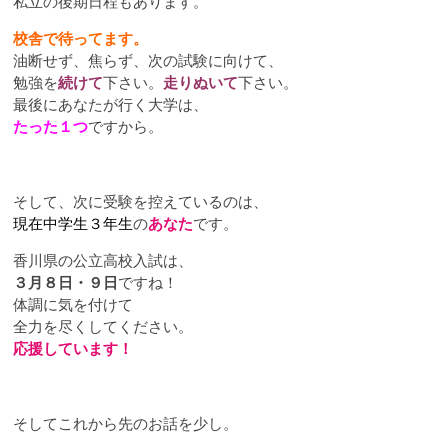
私立の後期日程もあります。
校舎で待ってます。
油断せず、焦らず、次の試験に向けて、
勉強を
続けて
下さい。
走りぬいて
下さい。
最後にあなたが行く大学は、
たった１つ
ですから。
そして、次に受験を控えているのは、
現在中学生３年生
の
あなた
です。
香川県の公立高校入試は、
３月８日・９日
ですね！
体調に気を付けて
全力を尽くしてください。
応援しています！
そしてこれから先のお話を少し。