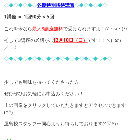
◇◆◇◆◇◆◇
冬期特別招待講習
◇◆◇◆◇◆◇
1講座 ＝ 1回90分 ×
5回
これを今なら
最大
3講座
無料
で受けられますよ！(/・ω・)/♪
そして3講座の〆切が…
12月10日（日）
です！！＼( ‘ω’)
／！！
◇◆◇◆◇◆◇◆◇◆◇◆◇◆◇◆◇◆◇◆◇◆◇
少しでも興味を持ってくださった方、
ぜひぜひお気軽にお申込みください！
上の画像をクリックしていただきますとアクセスできます
(^^)
屋島校スタッフ一同心よりお待ちしております(^▽^)♪