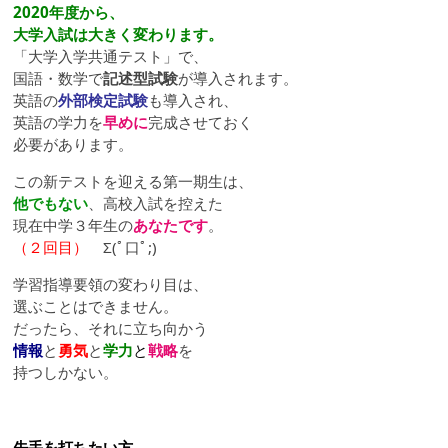
2020年度から、
大学入試は大きく変わります。
「大学入学共通テスト」で、
国語・数学で
記述型試験
が導入されます。
英語の
外部検定試験
も導入され、
英語の学力を
早めに
完成させておく
必要があります。
この新テストを迎える第一期生は、
他でもない
、高校入試を控えた
現在中学３年生の
あなたです
。
（２回目）
Σ(ﾟ口ﾟ;)
学習指導要領の変わり目は、
選ぶことはできません。
だったら、それに立ち向かう
情報
と
勇気
と
学力
と
戦略
を
持つしかない。
先手を打ちたい方、