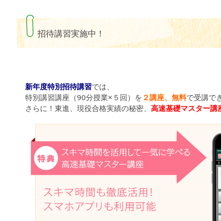
招待講習実施中！
新年度特別招待講習
では、
特別講習講座（90分授業×５回）を
２講座、無料
で受講で
さらに！東進、現役合格実績の秘密、
高速基礎マスター講