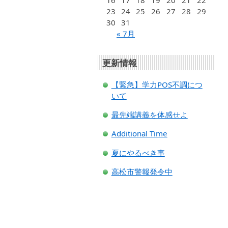
16
17
18
19
20
21
22
23
24
25
26
27
28
29
30
31
« 7月
更新情報
【緊急】学力POS不調につ
いて
最先端講義を体感せよ
Additional Time
夏にやるべき事
高松市警報発令中