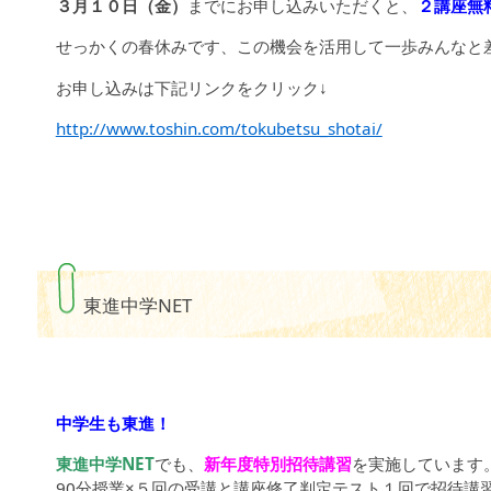
３月１０日（金）
までにお申し込みいただくと、
２講座無
せっかくの春休みです、この機会を活用して一歩みんなと
お申し込みは下記リンクをクリック↓
http://www.toshin.com/tokubetsu_shotai/
東進中学NET
中学生も東進！
東進中学NET
でも、
新年度特別招待講習
を実施しています
90分授業×５回の受講と講座修了判定テスト１回で招待講