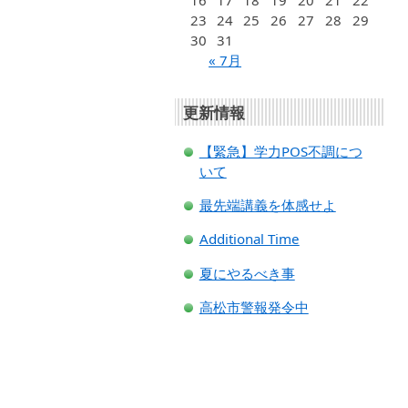
16
17
18
19
20
21
22
23
24
25
26
27
28
29
30
31
« 7月
更新情報
【緊急】学力POS不調につ
いて
最先端講義を体感せよ
Additional Time
夏にやるべき事
高松市警報発令中