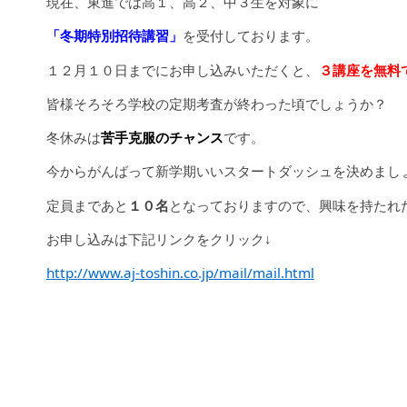
現在、東進では高１、高２、中３生を対象に
「冬期特別招待講習」
を受付しております。
１２月１０日までにお申し込みいただくと、
３講座を無料
皆様そろそろ学校の定期考査が終わった頃でしょうか？
冬休みは
苦手克服のチャンス
です。
今からがんばって新学期いいスタートダッシュを決めまし
定員まであと
１０名
となっておりますので、興味を持たれ
お申し込みは下記リンクをクリック↓
http://www.aj-toshin.co.jp/mail/mail.html