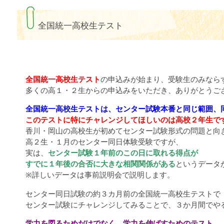
全国統一高校生テスト
全国統一高校生テスト
の申込みが始まり、受験生のみなら
多くの高１・２生からの申込みをいただき、ありがとうご
全国統一高校生テストは、センター試験本番と同じ範囲、
このテストに特にチャレンジしてほしいのは高校２年生で
香川・岡山の高校生が初めてセンター試験形式の問題と向
高２生・１月のセンター同日体験受験ですが、
実は、
センター試験１年前のこの日に取れる得点が
すでに１年後の合否に大きな相関関係がある
というデータ
※詳しいデータは事前説明会で説明します。
センター同日試験の約３カ月前の全国統一高校生テストで
センター試験にチャレンジしてみることで、３か月間でや
学力を図るためだけでなく、学力を伸ばすためのテスト。