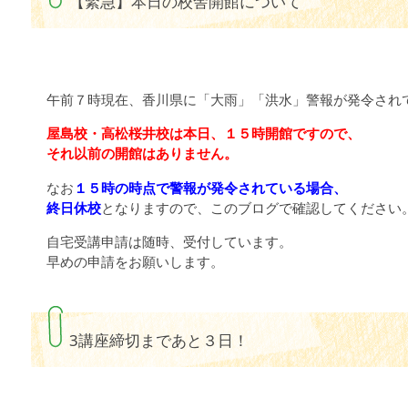
【緊急】本日の校舎開館について
午前７時現在、香川県に「大雨」「洪水」警報が発令され
屋島校・高松桜井校は本日、１５時開館ですので、
それ以前の開館はありません。
なお
１５時の時点で警報が発令されている場合、
終日休校
となりますので、このブログで確認してください
自宅受講申請は随時、受付しています。
早めの申請をお願いします。
3講座締切まであと３日！