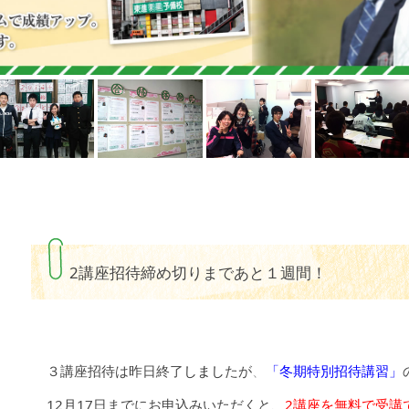
2講座招待締め切りまであと１週間！
３講座招待は昨日終了
しまし
たが
、
「冬期特別招待講習」
12月17日までにお申込みいただくと、
2講座を無料で受講