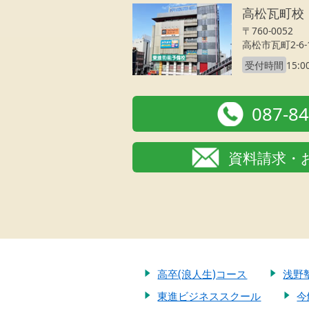
高松瓦町校
〒760-0052
高松市瓦町2-6
受付時間
15:0
087-8
資料請求・
高卒(浪人生)コース
浅野
東進ビジネススクール
今