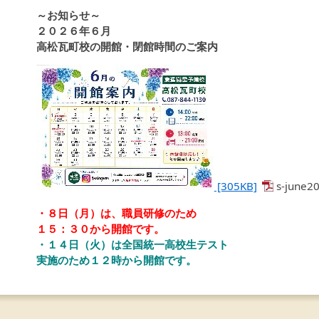
～お知らせ～
２０２６年６月
高松瓦町校の開館・閉館時間のご案内
[305KB]
s-june2
・８日（月）は、職員研修のため
１５：３０から開館です。
・１４日（火）は全国統一高校生テスト
実施のため１２時から開館です。