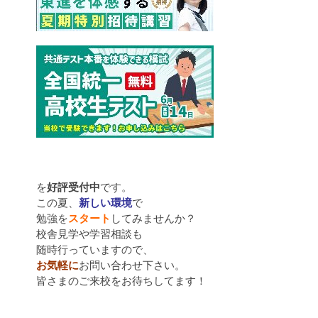
を
好評受付中
です。
この夏、
新しい環境
で
勉強を
スタート
してみませんか？
校舎見学や学習相談も
随時行っていますので、
お気軽に
お問い合わせ下さい。
皆さまのご来校をお待ちしてます！