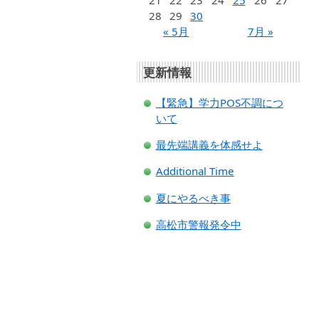
21
22
23
24
25
26
27
28
29
30
« 5月
7月 »
更新情報
【緊急】学力POS不調につ
いて
最先端講義を体感せよ
Additional Time
夏にやるべき事
高松市警報発令中