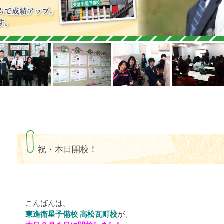
祝・本日開校！
こんばんは。
東進衛星予備校 高松瓦町校
が、