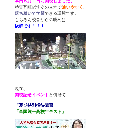
本日６月１日に開校しました。
琴電瓦町駅すぐの立地で
通いやすく
、
落ち着いて学習
できる環境です。
もちろん校舎からの眺めは
抜群です！！！
現在、
開校記念イベント
と併せて
「夏期特別招待講習」
「全国統一高校生テスト」