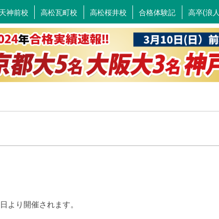
天神前校
高松瓦町校
高松桜井校
合格体験記
高卒(浪
日より開催されます。