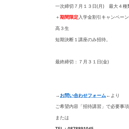
一次締切７月１３日(月) 最大４
＋
期間限定
入学金割引キャンペーン
高３生
短期決断１講座のみ招待。
最終締切：７月３１日(金)
→
お問い合わせフォーム
←より
ご希望内容「招待講習」で必要事項
または
TEL：0878891045