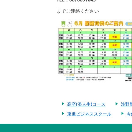
までご連絡ください
高卒(浪人生)コース
浅野
東進ビジネススクール
今