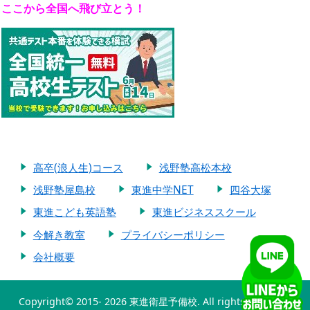
ここから全国へ飛び立とう！
高卒(浪人生)コース
浅野塾高松本校
浅野塾屋島校
東進中学NET
四谷大塚
東進こども英語塾
東進ビジネススクール
今解き教室
プライバシーポリシー
会社概要
Copyright© 2015-
2026 東進衛星予備校. All rights reserved.