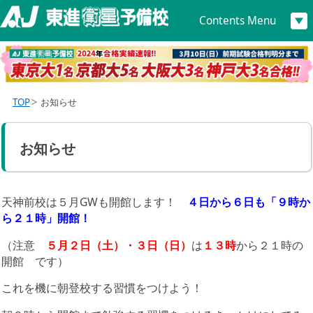
Contents Menu
TOP
お知らせ
お知らせ
天神前校は５月GWも開館します！
４日から６日も「９時か
ら２１時」開館！
（注意
５月２日（土）・３日（日）
は
１３時
から２１時の
開館 です）
これを機に朝登校する習慣をつけよう！