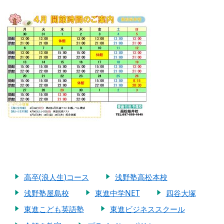
高卒(浪人生)コース
浅野塾高松本校
浅野塾屋島校
東進中学NET
四谷大塚
東進こども英語塾
東進ビジネススクール