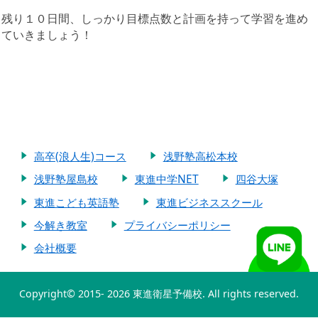
残り１０日間、しっかり目標点数と計画を持って学習を進め
ていきましょう！
高卒(浪人生)コース
浅野塾高松本校
浅野塾屋島校
東進中学NET
四谷大塚
東進こども英語塾
東進ビジネススクール
今解き教室
プライバシーポリシー
会社概要
Copyright© 2015-
2026 東進衛星予備校. All rights reserved.