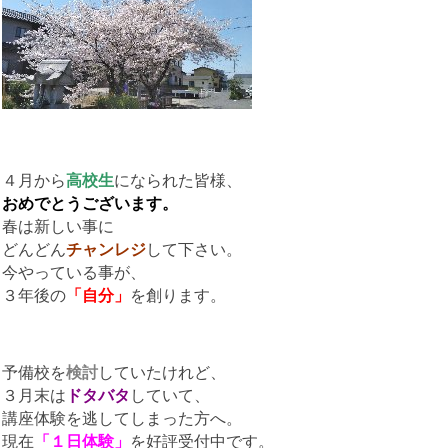
４月から
高校生
になられた皆様、
おめでとうございます。
春は新しい事に
どんどん
チャンレジ
して下さい。
今やっている事が、
３年後の
「自分」
を創ります。
予備校を
検討
していたけれど、
３月末は
ドタバタ
していて、
講座体験を逃してしまった方へ。
現在
「１日体験」
を好評受付中です。