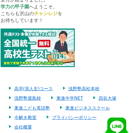
学力の甲子園
へようこそ。
こちらも沢山の
チャンレジ
を
お待ちしています！
高卒(浪人生)コース
浅野塾高松本校
浅野塾屋島校
東進中学NET
四谷大塚
東進こども英語塾
東進ビジネススクール
今解き教室
プライバシーポリシー
会社概要