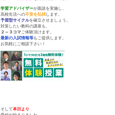
学習アドバイザー
が面談を実施し、
高校生活への
不安を払拭
します。
予習型サイクル
を確立させましょう。
対策したい教科の講座も、
２～３コマ
ご体験頂けます。
最新の入試情報等
もご提供します。
お気軽にご相談下さい！
そして
本日より
受付が始まりました。