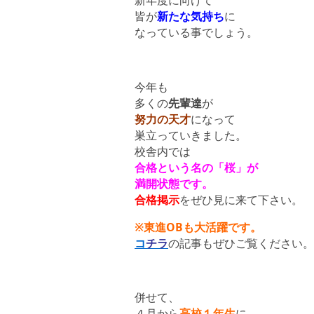
新年度に向けて
皆が
新たな気持ち
に
なっている事でしょう。
今年も
多くの
先輩達
が
努力の天才
になって
巣立っていきました。
校舎内では
合格という名の「桜」が
満開状態です。
合格掲示
をぜひ見に来て下さい。
※東進OBも
大活躍です。
コ
チラ
の記事もぜひご覧ください。
併せて、
４月から
高校１年生
に