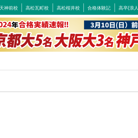
天神前校
高松瓦町校
高松桜井校
合格体験記
高卒(浪