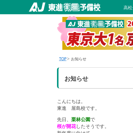
高松
TOP
お知らせ
お知らせ
こんにちは。
東進 屋島校です。
先日、
栗林公園
で
桜が開花
したそうです。