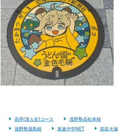
高卒(浪人生)コース
浅野塾高松本校
浅野塾屋島校
東進中学NET
四谷大塚