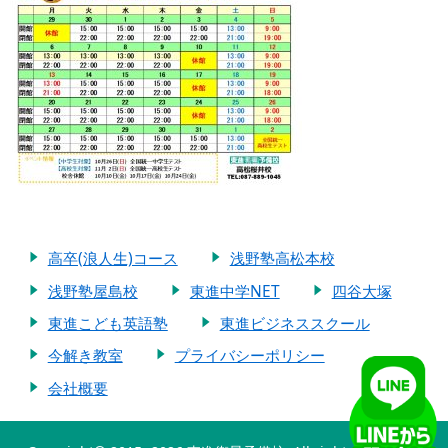
高卒(浪人生)コース
浅野塾高松本校
浅野塾屋島校
東進中学NET
四谷大塚
東進こども英語塾
東進ビジネススクール
今解き教室
プライバシーポリシー
会社概要