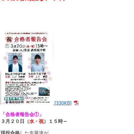
[330KB]
「合格者報告会①」
３月２０日（
水・祝
）１５時～
現役合格
した先輩達が、