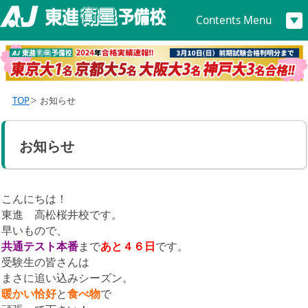
Contents Menu
TOP
お知らせ
お知らせ
こんにちは！
東進 高松桜井校です。
早いもので、
共通テスト本番
まで
あと４６日
です。
受験生の皆さんは
まさに追い込みシーズン。
暖かい恰好
と
食べ物
で