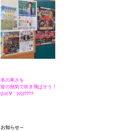
冬の寒さを
皆の熱気で吹き飛ばそう！
((o(´∀｀)o))ﾜｸﾜｸ
お知らせ～