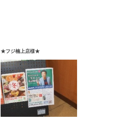
★フジ楠上店様★