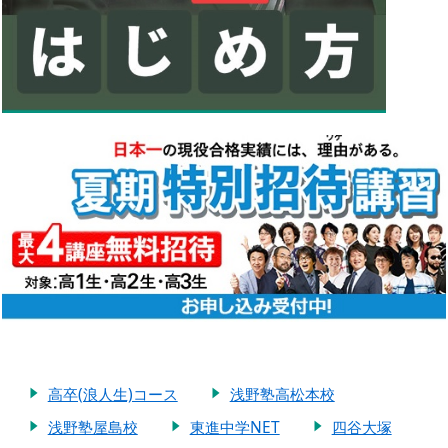
高卒(浪人生)コース
浅野塾高松本校
浅野塾屋島校
東進中学NET
四谷大塚