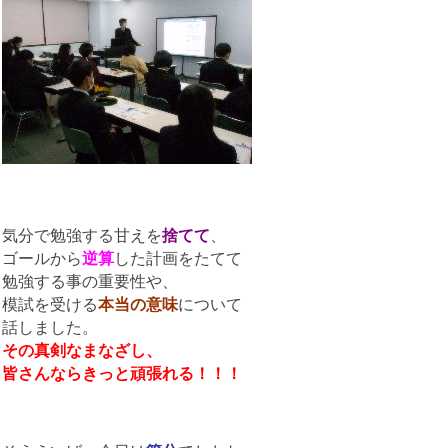
気分で勉強する甘えを
捨てて
、
ゴールから
逆算
した計画をたてて
勉強する事の重要性や、
模試を受ける
本当の意味
について
話しました。
その真剣なまなざし、
皆さんならきっと頑張れる！！！