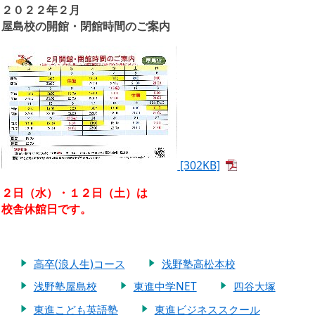
２０２２年２月
屋島校の開館・閉館時間のご案内
[302KB]
２日（水）・１２日（土）は
校舎休館日です。
高卒(浪人生)コース
浅野塾高松本校
浅野塾屋島校
東進中学NET
四谷大塚
東進こども英語塾
東進ビジネススクール