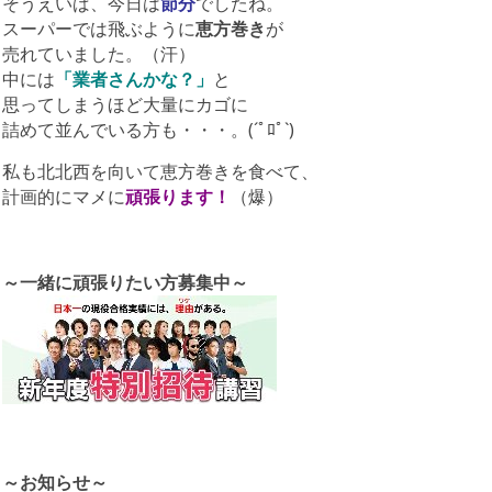
そうえいば、今日は
節分
でしたね。
スーパーでは飛ぶように
恵方巻き
が
売れていました。（汗）
中には
「業者さんかな？」
と
思ってしまうほど大量にカゴに
詰めて並んでいる方も・・・。(´ﾟﾛﾟ`)
私も北北西を向いて恵方巻きを食べて、
計画的にマメに
頑張ります！
（爆）
～一緒に頑張りたい方募集中～
～お知らせ～