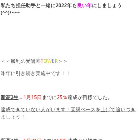
私たち担任助手と一緒に2022年も
良い年
にしましょう
(^^)/~~~
＜＜勝利の受講率
T
O
W
E
R
＞＞
昨年に引き続き実施中です！！
新高2生
→
1月15日
までに
25％
達成が目標でした。
達成できていない人がいます！受講ペースを上げて追いつき
ましょう！