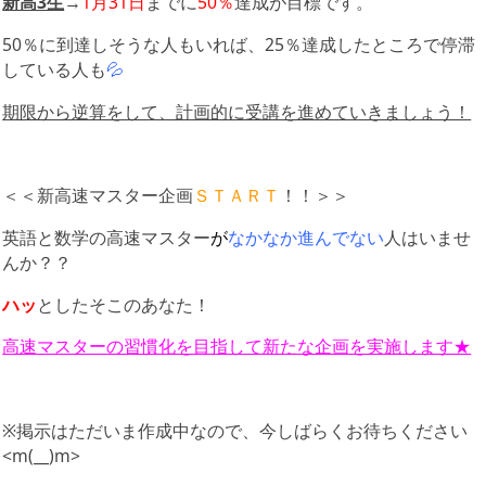
新高3生
→
1月31日
までに
50％
達成が目標です。
50％に到達しそうな人もいれば、25％達成したところで停滞
している人も
💦
期限から逆算をして、計画的に受講を進めていきましょう！
＜＜新高速マスター企画
ＳＴＡＲＴ
！！＞＞
英語と数学の高速マスター
が
なかなか進んでない
人はいませ
んか？？
ハッ
としたそこのあなた！
高速マスターの習慣化を目指して新たな企画を実施します★
※掲示はただいま作成中なので、今しばらくお待ちください
<m(__)m>