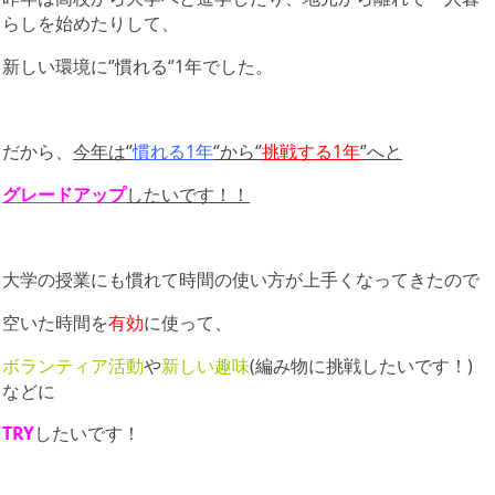
らしを始めたりして、
新しい環境に‘’慣れる‘’1年でした。
だから、
今年は‘’
慣れる1年
‘’から‘’
挑戦する1年
‘’へと
グレードアップ
したいです！！
大学の授業にも慣れて時間の使い方が上手くなってきたので
空いた時間を
有効
に使って、
ボランティア活動
や
新しい趣味
(編み物に挑戦したいです！)
などに
TRY
したいです！