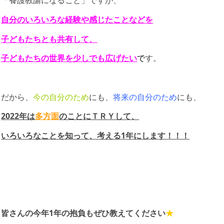
「養護教諭になること」ですが、
自分のいろいろな経験や感じたことなどを
子どもたちとも共有して、
子どもたちの世界を少しでも広げたい
で
す。
だから、
今の自分のため
にも、
将来の自分のため
にも、
2022年は
多方面
のことにＴＲＹして、
いろいろなことを知って、考える1年にします！！！
皆さんの今年1年の抱負もぜひ教えてください
★