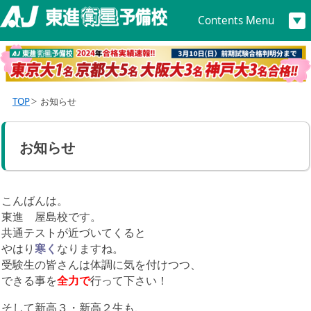
Contents Menu
TOP
お知らせ
お知らせ
こんばんは。
東進 屋島校です。
共通テストが近づいてくると
やはり
寒く
なりますね。
受験生の皆さんは体調に気を付けつつ、
できる事を
全力で
行って下さい！
そして新高３・新高２生も、