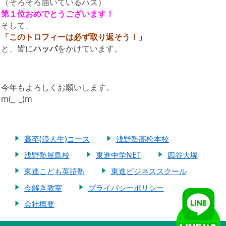
（そろそろ届いているハズ）
第１位おめでとうございます！
そして、
「このトロフィーは必ず取り返そう！」
と、皆に
ハッパ
をかけています。
今年もよろしくお願いします。
m(_ _)m
高卒(浪人生)コース
浅野塾高松本校
浅野塾屋島校
東進中学NET
四谷大塚
東進こども英語塾
東進ビジネススクール
今解き教室
プライバシーポリシー
会社概要