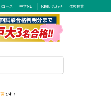
人)コース
中学NET
お問い合わせ
体験授業
日葵
です！