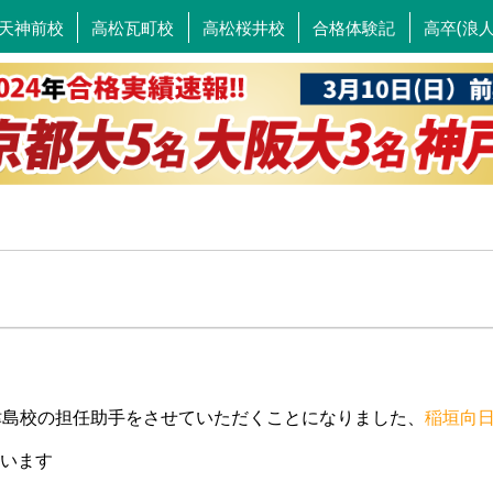
天神前校
高松瓦町校
高松桜井校
合格体験記
高卒(浪
津島校の担任助手をさせていただくことになりました、
稲垣向
います