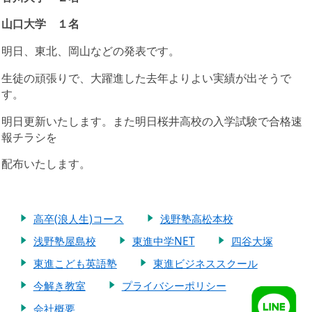
山口大学 １名
明日、東北、岡山などの発表です。
生徒の頑張りで、大躍進した去年よりよい実績が出そうで
す。
明日更新いたします。また明日桜井高校の入学試験で合格速
報チラシを
配布いたします。
高卒(浪人生)コース
浅野塾高松本校
浅野塾屋島校
東進中学NET
四谷大塚
東進こども英語塾
東進ビジネススクール
今解き教室
プライバシーポリシー
会社概要