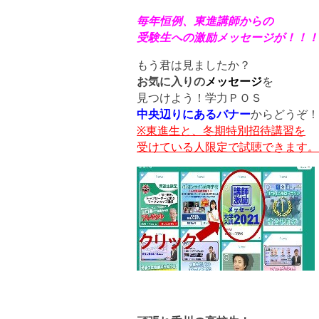
毎年恒例、東進講師からの
受験生への激励メッセージが！！！
もう君は見ましたか？
お気に入りの
メッセージ
を
見つけよう！学力ＰＯＳ
中央辺りにあるバナー
からどうぞ！
※東進生と、冬期特別招待講習を
受けている人限定で試聴できます。