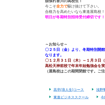
頑張れ香川の高校生！
今こそ
全力で
駆け抜けて下さい。
合格力を高めたいなら東進屋島校！
明日が冬期特別招待受付締切です！
～お知らせ～
〇２５日（金）より、冬期特別開館
なります。
〇１２月３１日（木）～１月３日（
高松天神前校で年末年始勉強会を実
（屋島校はこの期間閉館です。ご注
高卒(浪人生)コース
浅野
東進ビジネススクール
今