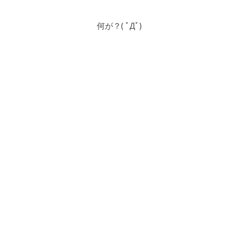
何が？( ﾟДﾟ)