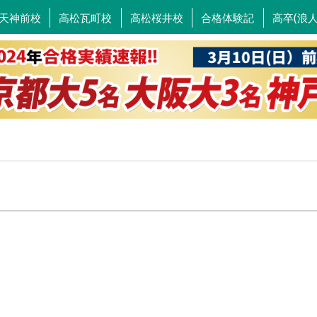
天神前校
高松瓦町校
高松桜井校
合格体験記
高卒(浪