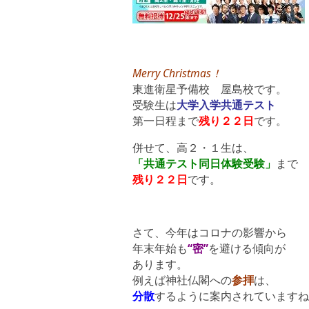
Merry Christmas！
東進衛星予備校 屋島校です。
受験生は
大学入学共通テスト
第一日程まで
残り２２日
です。
併せて、高２・１生は、
「共通テスト同日体験受験」
まで
残り２２日
です。
さて、今年はコロナの影響から
年末年始も
“密”
を避ける傾向が
あります。
例えば神社仏閣への
参拝
は、
分散
するように案内されていますね