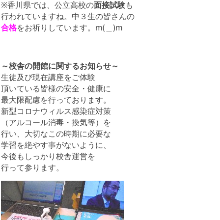
※香川県では、公立高校の
面接試験
も
行われていますね。中３生の皆さんの
合格
をお祈りしています。m(＿)m
～校舎の開館に関するお知らせ～
生徒及び現在講座をご体験
頂いている皆様の安全・健康に
最大限配慮を行っております。
新型コロナウィルス感染症対策
（アルコール消毒・換気等）を
行い、大切なこの時期に必要な
学習を絶やす事がないように、
今後もしっかり校舎運営を
行って参ります。