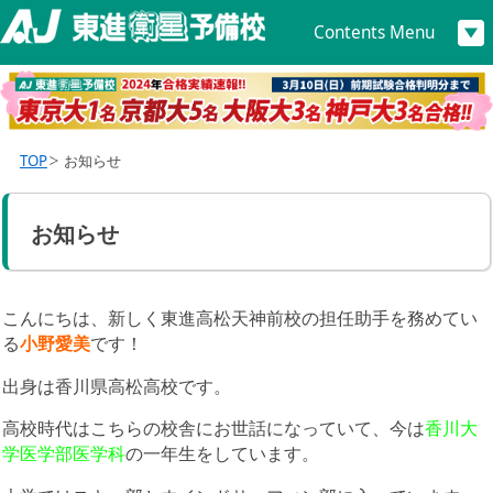
Contents Menu
TOP
お知らせ
お知らせ
こんにちは、新しく東進高松天神前校の担任助手を務めてい
る
小野愛美
です！
出身は香川県高松高校です。
高校時代はこちらの校舎にお世話になっていて、今は
香川大
学医学部医学科
の一年生をしています。