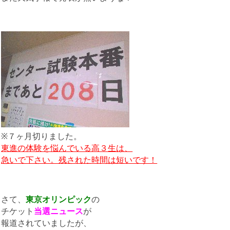
※７ヶ月切りました。
東進の体験を悩んでいる高３生は、
急いで下さい。残された時間は短いです！
さて、
東京オリンピック
の
チケット
当選ニュース
が
報道されていましたが、