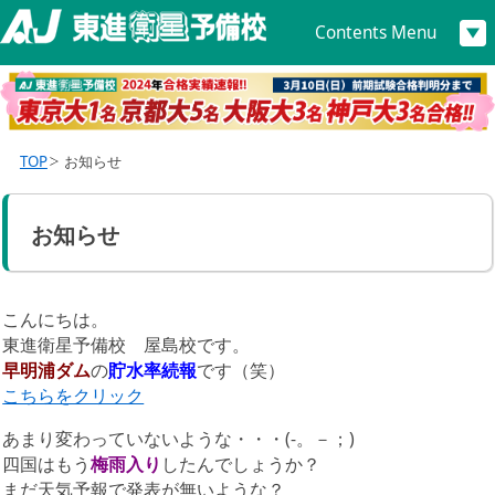
Contents Menu
TOP
お知らせ
お知らせ
こんにちは。
東進衛星予備校 屋島校です。
早明浦ダム
の
貯水率続報
です（笑）
こちらをクリック
あまり変わっていないような・・・(-。－；)
四国はもう
梅雨入り
したんでしょうか？
まだ天気予報で発表が無いような？