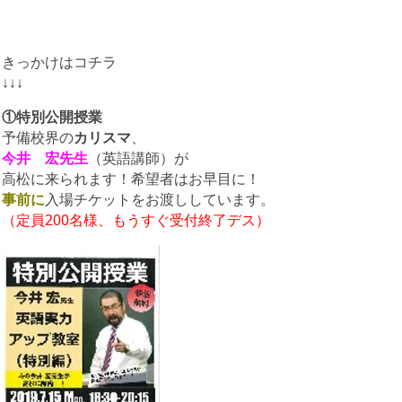
きっかけはコチラ
↓↓↓
①特別公開授業
予備校界の
カリスマ
、
今井 宏先生
（英語講師）が
高松に来られます！希望者はお早目に！
事前に
入場チケットをお渡ししています。
（定員200名様、もうすぐ受付終了デス）