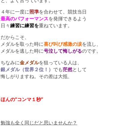
と、よく言っています。
４年に一度に
照準
を合わせて、競技当日
最高のパフォーマンス
を発揮できるよう
日々
練習に練習を
重ねています。
だからこそ、
メダルを取った時に
喜び叫び感激の涙
を流し、
メダルを逃した時に
号泣して悔しがる
のです。
ちなみに
金メダル
を狙っている人は、
銀メダル（世界２位！）
でも
茫然
として
悔しがりますね。その差は大抵、
ほんの
“コンマ
１秒”
勉強も全く同じだと思いませんか？