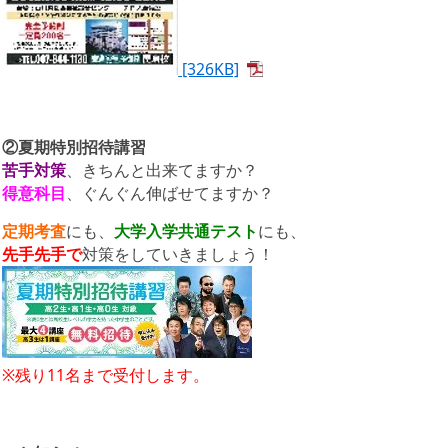
[326KB]
②夏期特別招待講習
苦手対策
、きちんと出来てますか？
得意科目
、ぐんぐん伸ばせてますか？
定期考査
にも、
大学入学共通テスト
にも、
先手先手で
対策をしていきましょう！
※残り11名まで受付します。