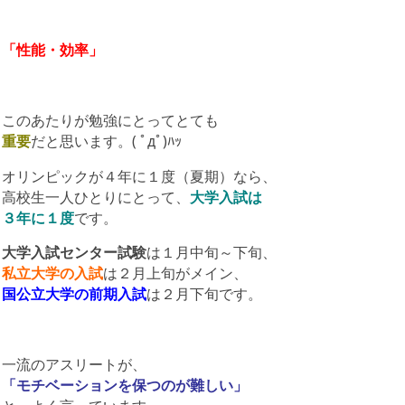
「性能・効率」
このあたりが勉強にとってとても
重要
だと思います。( ﾟдﾟ)ﾊｯ
オリンピックが４年に１度（夏期）なら、
高校生一人ひとりにとって、
大学入試は
３年に１度
です。
大学入試センター試験
は１月中旬～下旬、
私立大学の入試
は２月上旬がメイン、
国公立大学の前期入試
は２月下旬です。
一流のアスリートが、
「モチベーションを保つのが難しい」