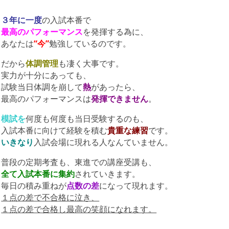
３年に一度
の入試本番で
最高のパフォーマンス
を発揮する為に、
あなたは
“今”
勉強しているのです。
だから
体調管理
も凄く大事です。
実力が十分にあっても、
試験当日体調を崩して
熱
があったら、
最高のパフォーマンスは
発揮できません
。
模試を
何度も何度も当日受験するのも、
入試本番に向けて経験を積む
貴重な練習
です。
いきなり
入試会場に現れる人なんていません。
普段の定期考査も、東進での講座受講も、
全て入試本番に集約
されていきます。
毎日の積み重ねが
点数の差
になって現れます。
１点の差で不合格に泣き、
１点の差で合格し最高の笑顔になれます。