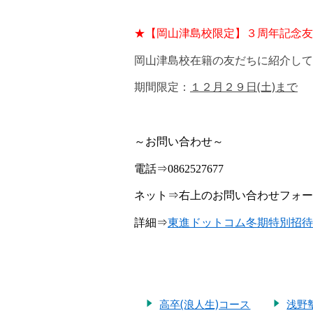
★【岡山津島校限定】３周年記念友
岡山津島校在籍の友だちに紹介して
期間限定：
１２月２９日(土)まで
～お問い合わせ～
電話⇒
0862527677
ネット⇒右上のお問い合わせフォー
詳細⇒
東進ドットコム冬期特別招待
高卒(浪人生)コース
浅野