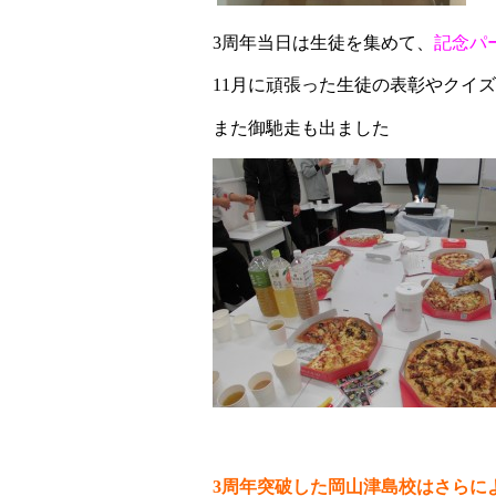
3
周年当日は生徒を集めて、
記念パ
11
月に頑張った生徒の表彰やクイズ
また御馳走も出ました
3
周年突破した岡山津島校はさらに