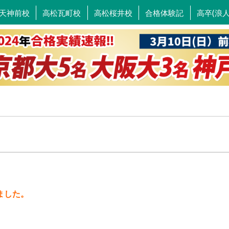
天神前校
高松瓦町校
高松桜井校
合格体験記
高卒(浪
ました。