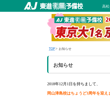
高松
TOP
お知らせ
お知らせ
2018
年
12
月
1
日を持ちまして、
岡山津島校はちょうど
3
周年を迎え