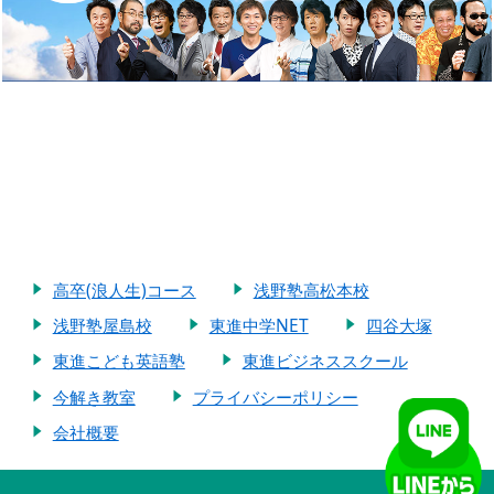
高卒(浪人生)コース
浅野塾高松本校
浅野塾屋島校
東進中学NET
四谷大塚
東進こども英語塾
東進ビジネススクール
今解き教室
プライバシーポリシー
会社概要