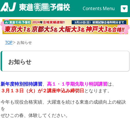
Contents Menu
TOP
お知らせ
お知らせ
新年度特別招待講習
、
高１・１学期先取り特訓講習
は、
３月１３日（火）が２講座申込み締切日
となります。
今年も現役合格実績、大躍進を続ける東進の成績向上の秘訣
を
ぜひこの春、体験してください。