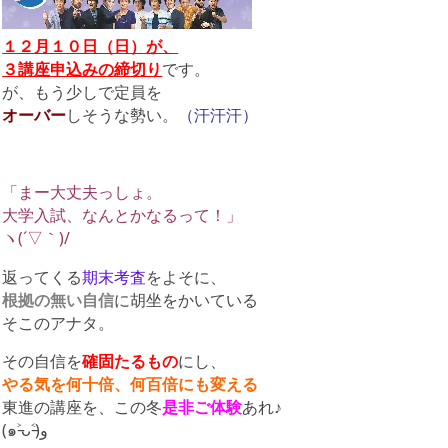
１２月１０日（日）が、
３講座申込みの
締切り
です。
が、もう少しで定員を
オーバー
しそうな勢い。
（汗汗汗）
「まー大丈夫っしょ。
大学入試、なんとかなるって！」
ヽ(´▽｀)/
返ってくる
期末考査
をよそに、
根拠の無い自信
に胡坐をかいている
そこのアナタ。
その自信を
確固たるもの
にし、
やる気を何十倍、何百倍にも変える
東進の講座を、この冬
是非ご体験
あれ♪
(๑˃̵ᴗ˂̵)و