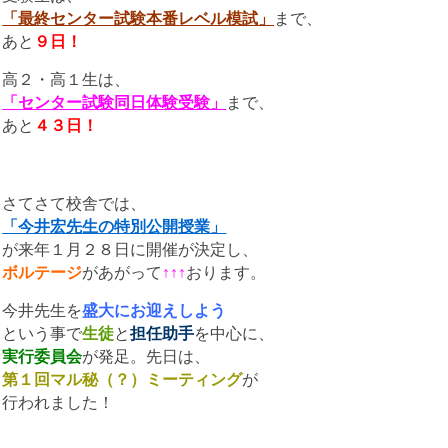
「最終センター試験本番レベル模試」
まで、
あと
９日！
高２・高１生は、
「センター試験同日体験受験」
まで、
あと
４３日！
さてさて校舎では、
「今井宏先生の特別公開授業」
が来年１月２８日に開催が決定し、
ボルテージ
があがって
↑↑↑
おります。
今井先生を
盛大にお迎えしよう
という事で
生徒
と
担任助手
を中心に、
実行委員会
が発足。先日は、
第１回マル秘（？）ミーティング
が
行われました！