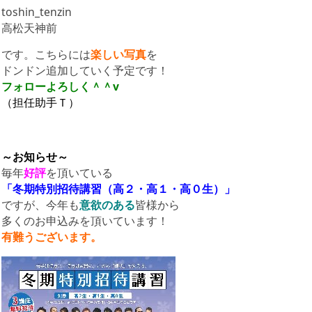
toshin_tenzin
高松天神前
です。こちらには
楽しい写真
を
ドンドン追加していく予定です！
フォローよろしく
＾＾v
（担任助手Ｔ）
～お知らせ～
毎年
好評
を頂いている
「冬期特別招待講習（高２・高１・高０生）」
ですが、今年も
意欲のある
皆様から
多くのお申込みを頂いています！
有難うございます。