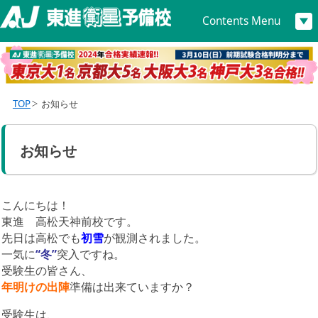
Contents Menu
TOP
お知らせ
お知らせ
こんにちは！
東進 高松天神前校です。
先日は高松でも
初雪
が観測されました。
一気に
“冬”
突入ですね。
受験生の皆さん、
年明けの出陣
準備は出来ていますか？
受験生は、