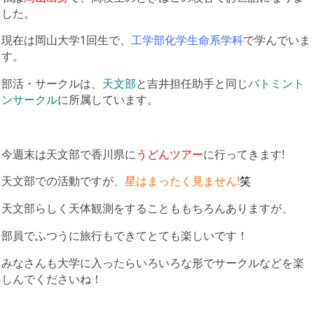
した。
現在は岡山大学1回生で、
工学部化学生命系学科
で学んでいま
す。
部活・サークルは、
天文部
と吉井担任助手と同じ
バトミント
ンサークル
に所属しています。
今週末は天文部で香川県に
うどんツアー
に行ってきます!
天文部での活動ですが、
星はまったく見ません!
笑
天文部らしく天体観測をすることももちろんありますが、
部員でふつうに旅行もできてとても楽しいです！
みなさんも大学に入ったらいろいろな形でサークルなどを楽
しんでくださいね！