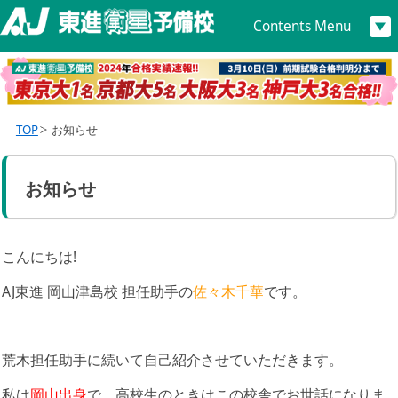
Contents Menu
TOP
お知らせ
お知らせ
こんにちは!
AJ東進 岡山津島校 担任助手の
佐々木千華
です。
荒木担任助手に続いて自己紹介させていただきます。
私は
岡山出身
で、高校生のときはこの校舎でお世話になりま