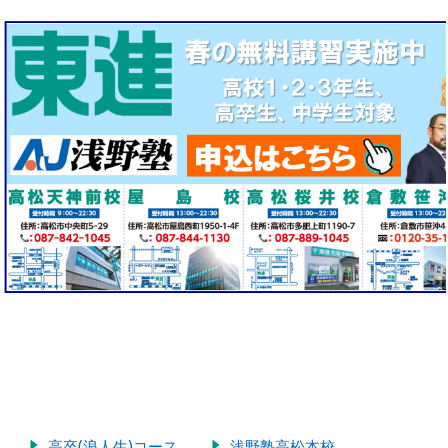
高卒(浪人生)コース
浅野塾高松本校