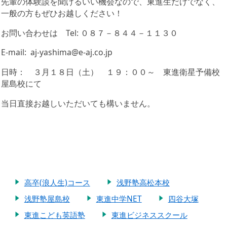
先輩の体験談を聞けるいい機会なので、東進生だけでなく、
一般の方もぜひお越しください！
お問い合わせは Tel: ０８７－８４４－１１３０
E-mail: aj-yashima@e-aj.co.jp
日時： ３月１８日（土） １９：００～ 東進衛星予備校
屋島校にて
当日直接お越しいただいても構いません。
高卒(浪人生)コース
浅野塾高松本校
浅野塾屋島校
東進中学NET
四谷大塚
東進こども英語塾
東進ビジネススクール