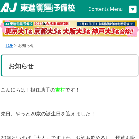
Contents Menu
TOP
お知らせ
お知らせ
こんにちは！担任助手の
吉村
です！
先日、やっと20歳の誕生日を迎えました！
20歳といえば「大人」ですよね。お酒も飲めるし、煙草も吸