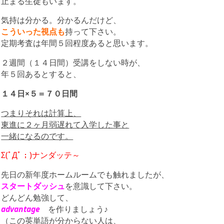
止まる生徒もいます。
気持は分かる。分かるんだけど、
こういった視点も
持って下さい。
定期考査は年間５回程度あると思います。
２週間（１４日間）受講をしない時が、
年５回あるとすると、
１４日×５＝７０日間
つまりそれは計算上、
東進に２ヶ月弱遅れて入学した事と
一緒になるのです。
Σ(ﾟДﾟ；)ナンダッテ～
先日の新年度ホームルームでも触れましたが、
スタートダッシュ
を意識して下さい。
どんどん勉強して、
advantage
を作りましょう♪
（この英単語が分からない人は、