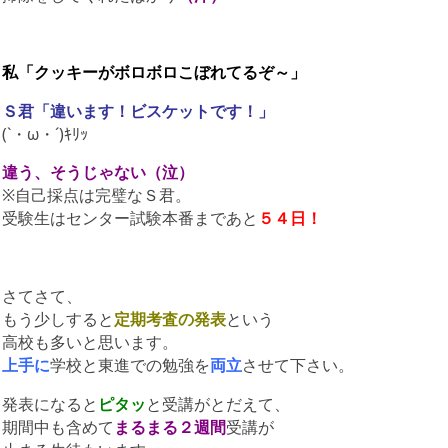
私「クッキーがボロボロこぼれてるぞ～」
Ｓ君「違います！ビスケットです！」
(`・ω・´)ｷﾘｯ
違う、そうじゃない（泣）
※自己採点は完璧なＳ君。
受験生はセンター試験本番まであと
５４日！
さてさて、
もう少しすると
定期考査の発表
という
高校も多いと思います。
上手に
学校と東進での勉強を
両立
させて下さい。
発表になると
ピタッ
と受講がとだえて、
期間中も含めて
まるまる２週間
受講が