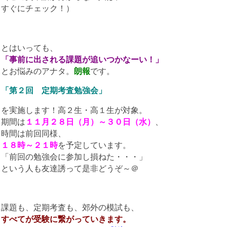
すぐにチェック！）
とはいっても、
「事前に出される課題が追いつかなーい！」
とお悩みのアナタ。
朗報
です。
「第２回 定期考査勉強会」
を実施します！高２生・高１生が対象。
期間は
１１月２８日（月）～３０日（水）
、
時間は前回同様、
１８時～２１時
を予定しています。
「前回の勉強会に参加し損ねた・・・」
という人も友達誘って是非どうぞ～＠
課題も、定期考査も、郊外の模試も、
すべてが受験に繋がっていきます。