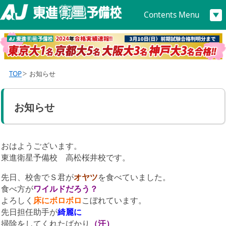
Contents Menu
TOP
お知らせ
お知らせ
おはようございます。
東進衛星予備校 高松桜井校です。
先日、校舎でＳ君が
オヤツ
を食べていました。
食べ方が
ワイルドだろう？
よろしく
床にボロボロ
こぼれています。
先日担任助手が
綺麗に
掃除をしてくれたばかり
（汗）