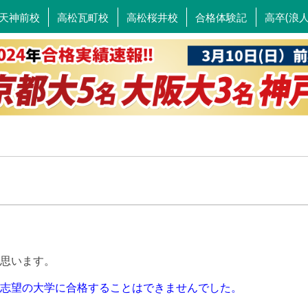
天神前校
高松瓦町校
高松桜井校
合格体験記
高卒(浪
思います。
志望の大学に合格することはできませんでした。