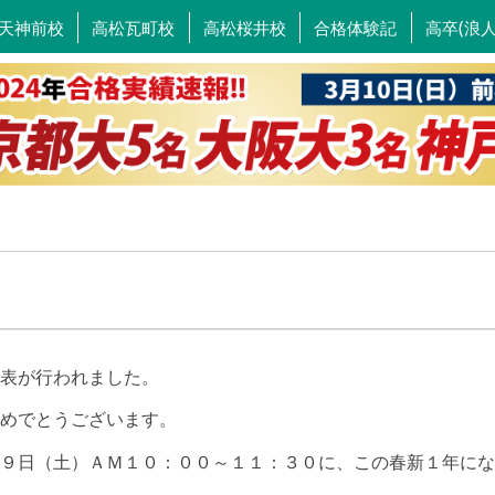
天神前校
高松瓦町校
高松桜井校
合格体験記
高卒(浪
表が行われました。
めでとうございます。
９日（土）ＡＭ１０：００～１１：３０に、この春新１年にな