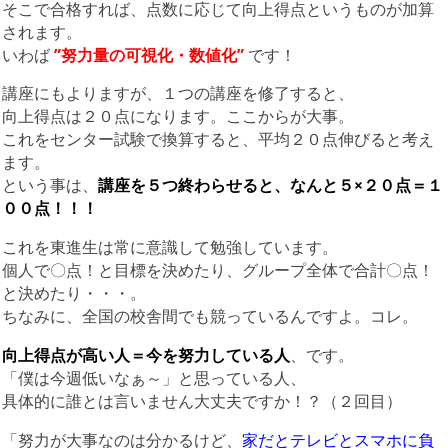
そこで合格すれば、点数に応じて向上得点というものが加算
されます。
いわば
”努力量の可視化・数値化”
です！
講座にもよりますが、１つの講座を修了すると、
向上得点は２０点になります。ここからが大事。
これをセンター試験で換算すると、平均２０点伸びると考え
ます。
という事は、
講座を５つ終わらせると、なんと５×２０点＝１
００点！！！
これを東進生は常に意識して勉強しています。
個人で〇点！と目標を決めたり、グループ全体で合計〇点！
と決めたり・・・。
ちなみに、全国の校舎間でも競っているんですよ。コレ。
向上得点が高い人＝今を努力している人
、です。
「僕は今週低いなぁ～」と思っている人、
具体的に誰とは言いません大丈夫ですか！？（２回目）
「努力が大事なのは分かるけど、
家だとテレビとスマホに負