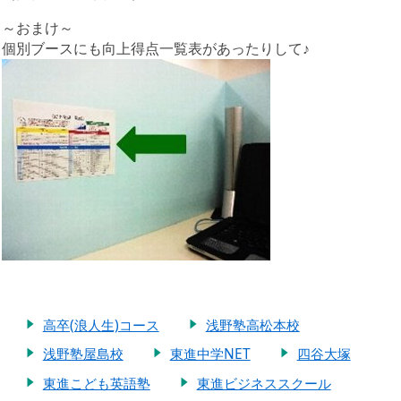
～おまけ～
個別ブースにも向上得点一覧表があったりして♪
高卒(浪人生)コース
浅野塾高松本校
浅野塾屋島校
東進中学NET
四谷大塚
東進こども英語塾
東進ビジネススクール